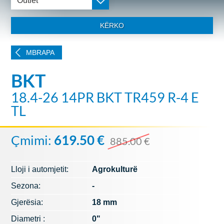
Outlet
KËRKO
MBRAPA
BKT
18.4-26 14PR BKT TR459 R-4 E
TL
Çmimi:
619.50 €
885.00 €
Lloji i automjetit:
Agrokulturë
Sezona:
-
Gjerësia:
18 mm
Diametri :
0"