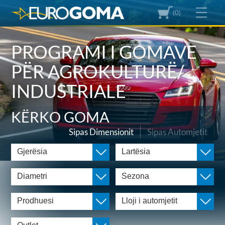
(0)
PROGRAMI I GOMAVE
PËR AGROKULTURË/
INDUSTRIALE
KËRKO GOMA
Sipas Dimensionit
Sipas Automjetit
Gjerësia
Lartësia
Diametri
Sezona
Prodhuesi
Lloji i automjetit