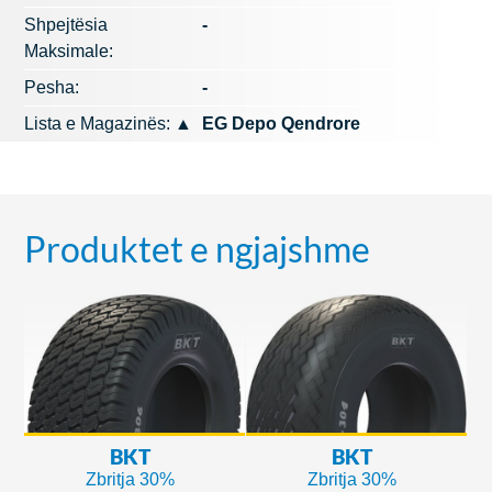
Shpejtësia
-
Maksimale:
Pesha:
-
Lista e Magazinës:
▲
EG Depo Qendrore
Produktet e ngjajshme
BKT
BKT
Zbritja 30%
Zbritja 30%