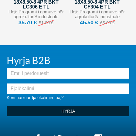
18X8.50-8 4PR BKT
18X8.50-8 4PR BKT
LG306 E TL
GF304 E TL
Lloji: Programi i gomave për
Lloji: Programi i gomave për
agrokulturë/ industriale
agrokulturë/ industriale
35.70 €
45.50 €
51.00 €
65.00 €
Hyrja B2B
Keni harruar fjalëkalimin tuaj?
HYRJA