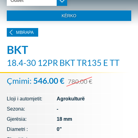
Outlet
KËRKO
MBRAPA
BKT
18.4-30 12PR BKT TR135 E TT
Çmimi:
546.00 €
780.00 €
Lloji i automjetit:
Agrokulturë
Sezona:
-
Gjerësia:
18 mm
Diametri :
0"