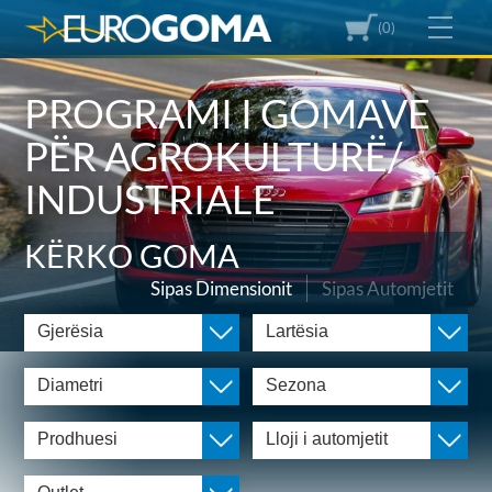
(0)
PROGRAMI I GOMAVE
PËR AGROKULTURË/
INDUSTRIALE
KËRKO GOMA
Sipas Dimensionit
Sipas Automjetit
Gjerësia
Lartësia
Diametri
Sezona
Prodhuesi
Lloji i automjetit