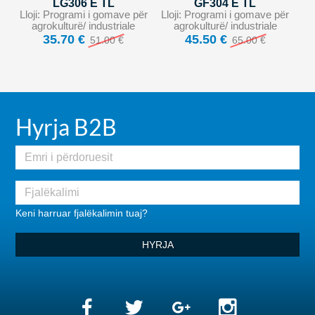
LG306 E TL
GF304 E TL
Lloji: Programi i gomave për
Lloji: Programi i gomave për
agrokulturë/ industriale
agrokulturë/ industriale
35.70 €
45.50 €
51.00 €
65.00 €
Hyrja B2B
Keni harruar fjalëkalimin tuaj?
HYRJA