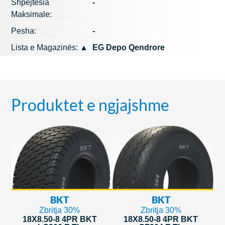
Shpejtësia
-
Maksimale:
Pesha:
-
Lista e Magazinës:
▲
EG Depo Qendrore
Produktet e ngjajshme
BKT
BKT
Zbritja 30%
Zbritja 30%
18X8.50-8 4PR BKT
18X8.50-8 4PR BKT