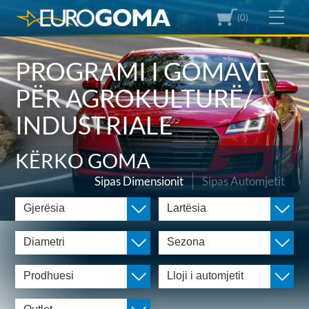
(0)
PROGRAMI I GOMAVE
PËR AGROKULTURË/
INDUSTRIALE
KËRKO GOMA
Sipas Dimensionit
Sipas Automjetit
Gjerësia
Lartësia
Diametri
Sezona
Prodhuesi
Lloji i automjetit