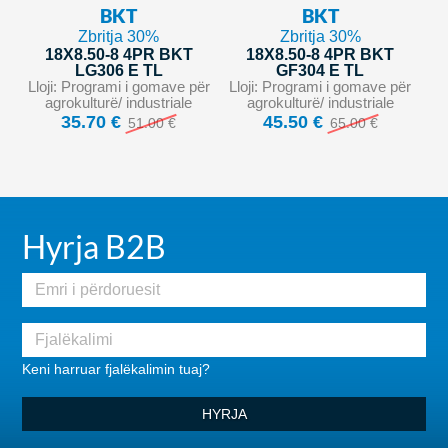
BKT
BKT
Zbritja 30%
Zbritja 30%
18X8.50-8 4PR BKT
18X8.50-8 4PR BKT
LG306 E TL
GF304 E TL
Lloji: Programi i gomave për
Lloji: Programi i gomave për
agrokulturë/ industriale
agrokulturë/ industriale
35.70 €
45.50 €
51.00 €
65.00 €
Hyrja B2B
Keni harruar fjalëkalimin tuaj?
HYRJA