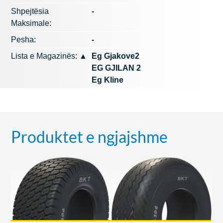
Shpejtësia
-
Maksimale:
Pesha:
-
Lista e Magazinës:
▲
Eg Gjakove2
EG GJILAN 2
Eg Kline
Produktet e ngjajshme