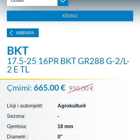
Outlet
KËRKO
MBRAPA
BKT
17.5-25 16PR BKT GR288 G-2/L-
2 E TL
Çmimi:
665.00 €
950.00 €
Lloji i automjetit:
Agrokulturë
Sezona:
-
Gjerësia:
18 mm
Diametri :
0"