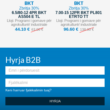
BKT
BKT
Zbritja 30%
Zbritja 30%
6.5/80-12 4PR BKT
7.00-15 12PR BKT PL801
AS504 E TL
ETRTO TT
Lloji: Programi i gomave për
Lloji: Programi i gomave për
agrokulturë/ industriale
agrokulturë/ industriale
44.10 €
96.60 €
63.00 €
138.00 €
Hyrja B2B
Keni harruar fjalëkalimin tuaj?
HYRJA