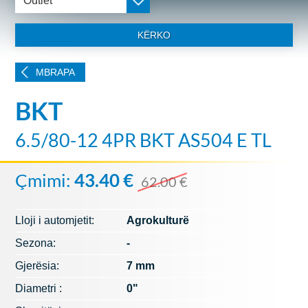
Outlet
KËRKO
MBRAPA
BKT
6.5/80-12 4PR BKT AS504 E TL
Çmimi:
43.40 €
62.00 €
Lloji i automjetit:
Agrokulturë
Sezona:
-
Gjerësia:
7 mm
Diametri :
0"