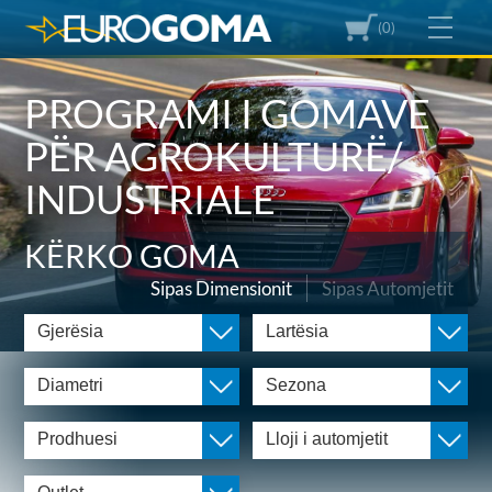
(0)
PROGRAMI I GOMAVE
PËR AGROKULTURË/
INDUSTRIALE
KËRKO GOMA
Sipas Dimensionit
Sipas Automjetit
Gjerësia
Lartësia
Diametri
Sezona
Prodhuesi
Lloji i automjetit