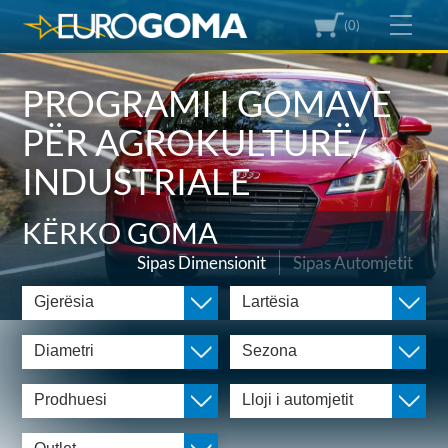
(0)
PROGRAMI I GOMAVE
PËR AGROKULTURË/
INDUSTRIALE
KËRKO GOMA
Sipas Dimensionit
Sipas Automjetit
Gjerësia
Lartësia
Diametri
Sezona
Prodhuesi
Lloji i automjetit