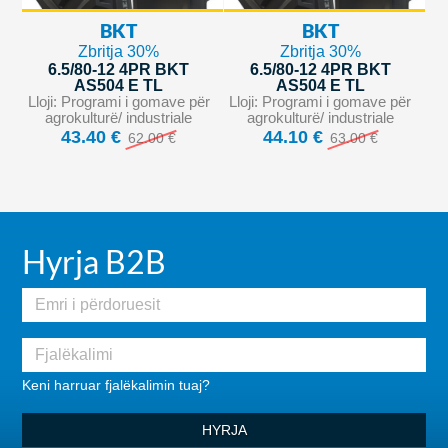
BKT
BKT
Zbritja 30%
Zbritja 30%
6.5/80-12 4PR BKT
6.5/80-12 4PR BKT
AS504 E TL
AS504 E TL
Lloji: Programi i gomave për
Lloji: Programi i gomave për
agrokulturë/ industriale
agrokulturë/ industriale
43.40 €
44.10 €
62.00 €
63.00 €
Hyrja B2B
Keni harruar fjalëkalimin tuaj?
HYRJA