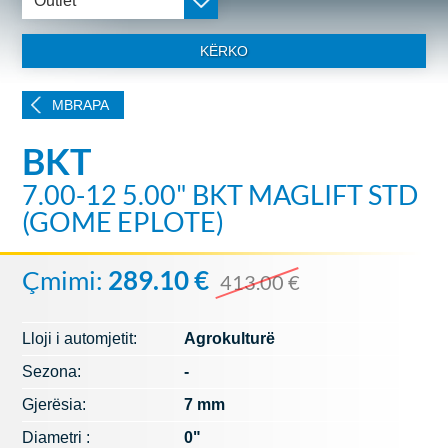
Outlet
KËRKO
MBRAPA
BKT
7.00-12 5.00" BKT MAGLIFT STD
(GOME EPLOTE)
Çmimi:
289.10 €
413.00 €
Lloji i automjetit:
Agrokulturë
Sezona:
-
Gjerësia:
7 mm
Diametri :
0"