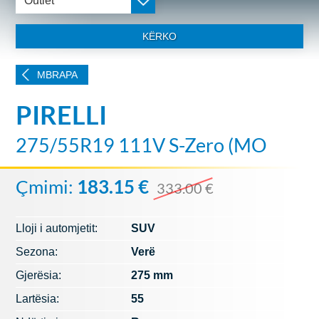
Outlet
KËRKO
MBRAPA
PIRELLI
275/55R19 111V S-Zero (MO
Çmimi:
183.15 €
333.00 €
Lloji i automjetit:
SUV
Sezona:
Verë
Gjerësia:
275 mm
Lartësia:
55