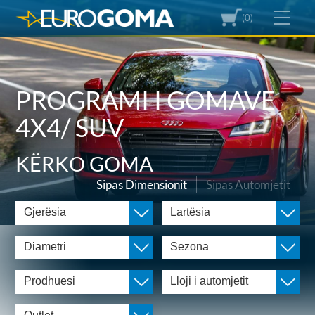
(0)
PROGRAMI I GOMAVE
4X4/ SUV
KËRKO GOMA
Sipas Dimensionit
Sipas Automjetit
Gjerësia
Lartësia
Diametri
Sezona
Prodhuesi
Lloji i automjetit