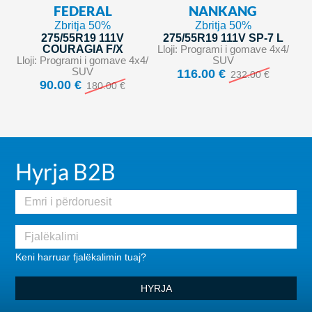
FEDERAL
NANKANG
Zbritja 50%
Zbritja 50%
275/55R19 111V
275/55R19 111V SP-7 L
COURAGIA F/X
Lloji: Programi i gomave 4x4/
Lloji: Programi i gomave 4x4/
SUV
SUV
116.00 €
232.00 €
90.00 €
180.00 €
Hyrja B2B
Keni harruar fjalëkalimin tuaj?
HYRJA