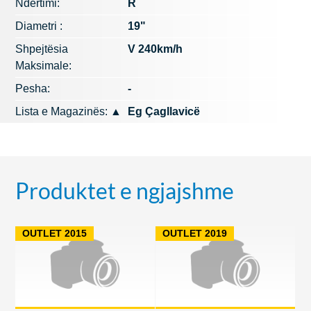
Ndërtimi:
R
Diametri :
19"
Shpejtësia
V 240km/h
Maksimale:
Pesha:
-
Lista e Magazinës:
▲
Eg Çagllavicë
Produktet e ngjajshme
OUTLET 2015
OUTLET 2019