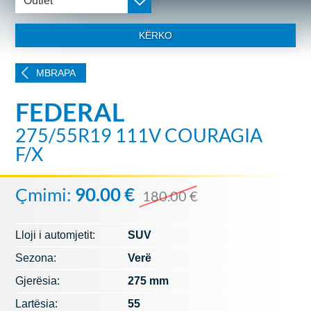
Outlet
KËRKO
MBRAPA
FEDERAL
275/55R19 111V COURAGIA
F/X
Çmimi:
90.00 €
180.00 €
Lloji i automjetit:
SUV
Sezona:
Verë
Gjerësia:
275 mm
Lartësia:
55