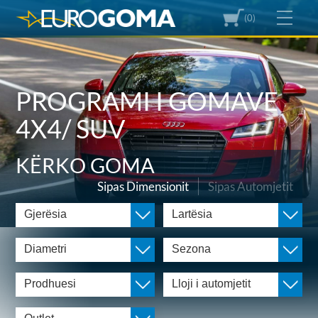
(0)
PROGRAMI I GOMAVE
4X4/ SUV
KËRKO GOMA
Sipas Dimensionit
Sipas Automjetit
Gjerësia
Lartësia
Diametri
Sezona
Prodhuesi
Lloji i automjetit