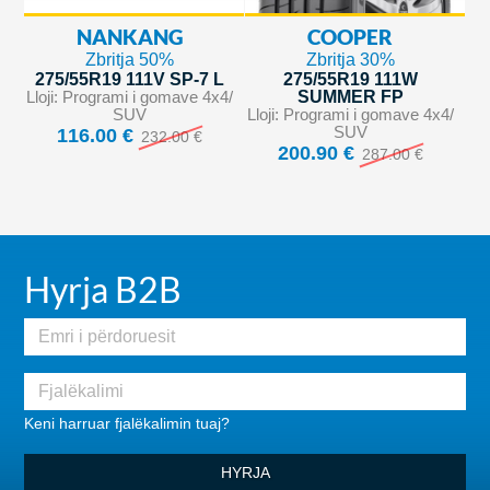
NANKANG
COOPER
Zbritja 50%
Zbritja 30%
275/55R19 111V SP-7 L
275/55R19 111W
Lloji: Programi i gomave 4x4/
SUMMER FP
SUV
Lloji: Programi i gomave 4x4/
SUV
116.00 €
232.00 €
200.90 €
287.00 €
Hyrja B2B
Keni harruar fjalëkalimin tuaj?
HYRJA