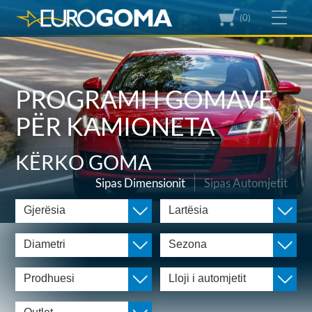
(0)
PROGRAMI I GOMAVE
PËR KAMIONETA
KËRKO GOMA
Sipas Dimensionit
Sipas Automjetit
Gjerësia
Lartësia
Diametri
Sezona
Prodhuesi
Lloji i automjetit