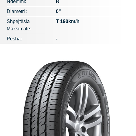
Ndërtimi:
R
Diametri :
0"
Shpejtësia
T 190km/h
Maksimale:
Pesha:
-