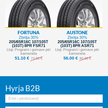
FORTUNA
AUSTONE
Zbritja 30%
Zbritja 30%
205/65R16C 107/105T
205/65R16C 107/105T
(103T) 8PR FSR71
(103T) 8PR ASR71
Lloji: Programi i gomave për
Lloji: Programi i gomave për
kamioneta
kamioneta
51.10 €
56.00 €
73.00 €
80.00 €
Hyrja B2B