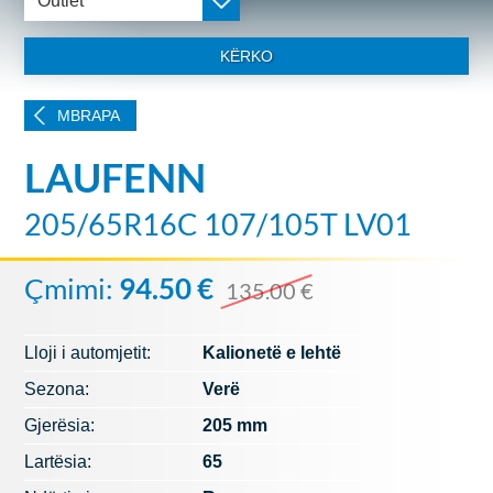
Outlet
KËRKO
MBRAPA
LAUFENN
205/65R16C 107/105T LV01
Çmimi:
94.50 €
135.00 €
Lloji i automjetit:
Kalionetë e lehtë
Sezona:
Verë
Gjerësia:
205 mm
Lartësia:
65