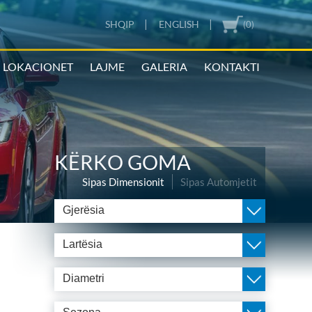
|
|
SHQIP
ENGLISH
(0)
LOKACIONET
LAJME
GALERIA
KONTAKTI
KËRKO GOMA
Sipas Dimensionit
Sipas Automjetit
Gjerësia
Lartësia
Diametri