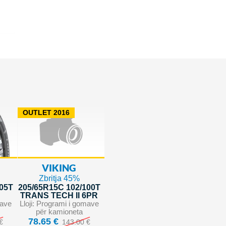
OUTLET 2016
VIKING
Zbritja 45%
105T
205/65R15C 102/100T
TRANS TECH II 6PR
mave
Lloji: Programi i gomave
për kamioneta
78.65 €
€
143.00 €