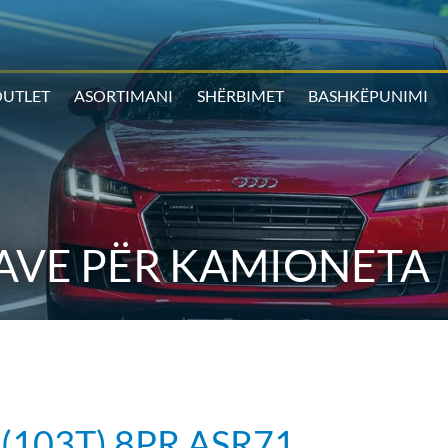
UTLET
ASORTIMANI
SHËRBIMET
BASHKËPUNIMI
AVE PËR KAMIONETA
(103T) 8PR ASR71