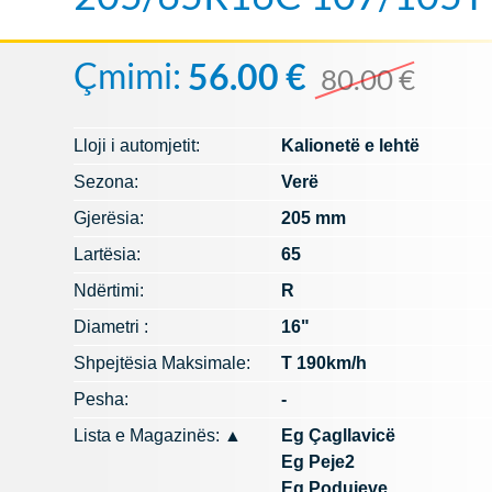
Çmimi:
56.00 €
80.00 €
Lloji i automjetit:
Kalionetë e lehtë
Sezona:
Verë
Gjerësia:
205 mm
Lartësia:
65
Ndërtimi:
R
Diametri :
16"
Shpejtësia Maksimale:
T 190km/h
Pesha:
-
Lista e Magazinës:
▲
Eg Çagllavicë
Eg Peje2
Eg Podujeve