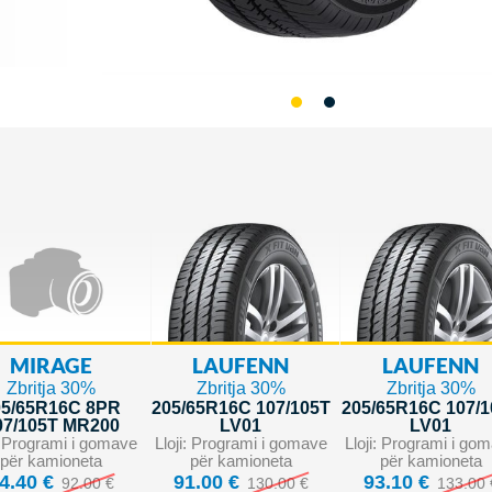
MIRAGE
LAUFENN
LAUFENN
Zbritja 30%
Zbritja 30%
Zbritja 30%
05/65R16C 8PR
205/65R16C 107/105T
205/65R16C 107/
07/105T MR200
LV01
LV01
i: Programi i gomave
Lloji: Programi i gomave
Lloji: Programi i go
për kamioneta
për kamioneta
për kamioneta
4.40 €
91.00 €
93.10 €
92.00 €
130.00 €
133.00 