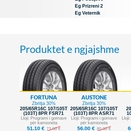
Eg Prizreni 2
Eg Veternik
Produktet e ngjajshme
FORTUNA
AUSTONE
Zbritja 30%
Zbritja 30%
205/65R16C 107/105T
205/65R16C 107/105T
2
(103T) 8PR FSR71
(103T) 8PR ASR71
1
Lloji: Programi i gomave
Lloji: Programi i gomave
Lloj
për kamioneta
për kamioneta
51.10 €
56.00 €
6
73.00 €
80.00 €