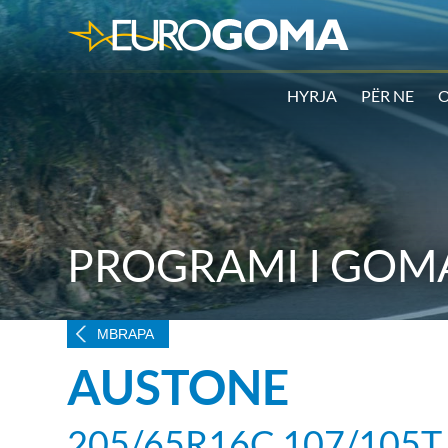
HYRJA
PËR NE
O
PROGRAMI I GOM
MBRAPA
AUSTONE
205/65R16C 107/105T 