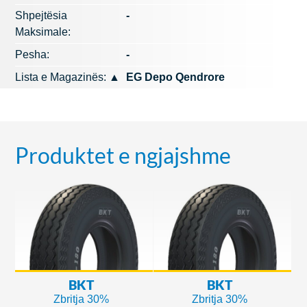
Shpejtësia
-
Maksimale:
Pesha:
-
Lista e Magazinës:
▲
EG Depo Qendrore
Produktet e ngjajshme
BKT
BKT
Zbritja 30%
Zbritja 30%