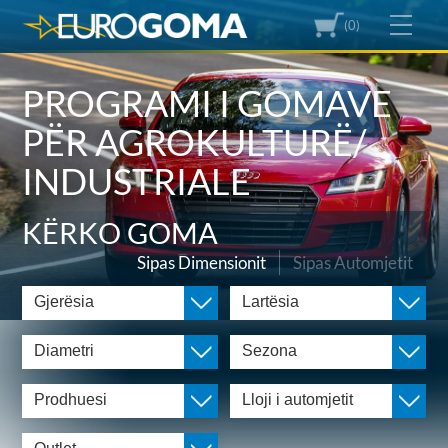
(0)
PROGRAMI I GOMAVE
PËR AGROKULTURË/
INDUSTRIALE
KËRKO GOMA
Sipas Dimensionit
Sipas Automjetit
Gjerësia
Lartësia
Diametri
Sezona
Prodhuesi
Lloji i automjetit