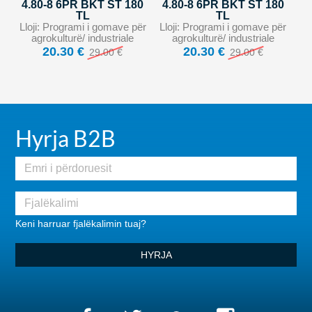
4.80-8 6PR BKT ST 180
4.80-8 6PR BKT ST 180
TL
TL
Lloji: Programi i gomave për
Lloji: Programi i gomave për
agrokulturë/ industriale
agrokulturë/ industriale
20.30 €
20.30 €
29.00 €
29.00 €
Hyrja B2B
Keni harruar fjalëkalimin tuaj?
HYRJA