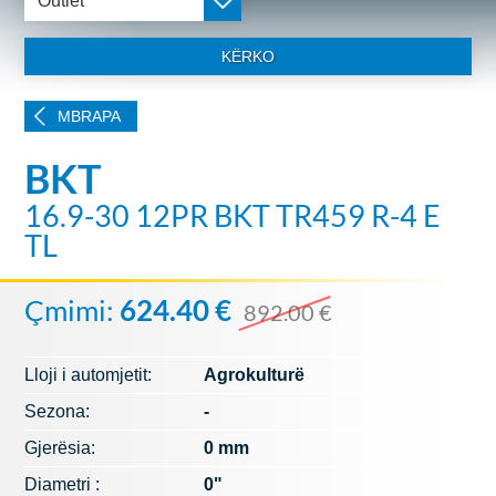
Outlet
KËRKO
MBRAPA
BKT
16.9-30 12PR BKT TR459 R-4 E
TL
Çmimi:
624.40 €
892.00 €
Lloji i automjetit:
Agrokulturë
Sezona:
-
Gjerësia:
0 mm
Diametri :
0"