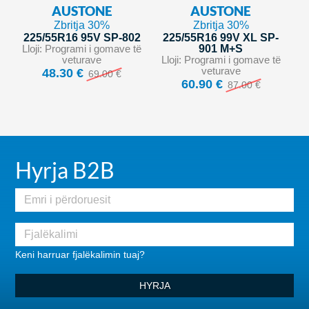
AUSTONE
AUSTONE
Zbritja 30%
Zbritja 30%
225/55R16 95V SP-802
225/55R16 99V XL SP-
Lloji: Programi i gomave të
901 M+S
veturave
Lloji: Programi i gomave të
veturave
48.30 €
69.00 €
60.90 €
87.00 €
Hyrja B2B
Keni harruar fjalëkalimin tuaj?
HYRJA