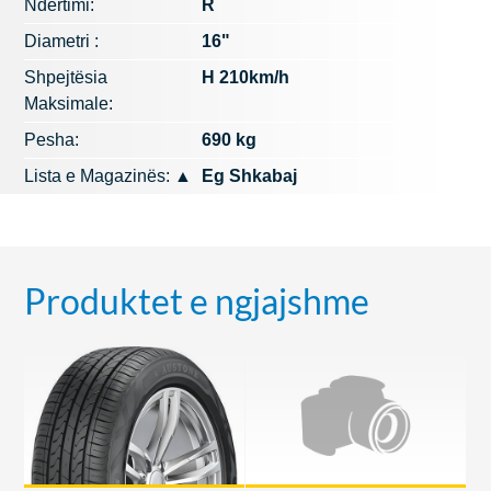
Ndërtimi:
R
Diametri :
16"
Shpejtësia
H 210km/h
Maksimale:
Pesha:
690 kg
Lista e Magazinës:
▲
Eg Shkabaj
Produktet e ngjajshme