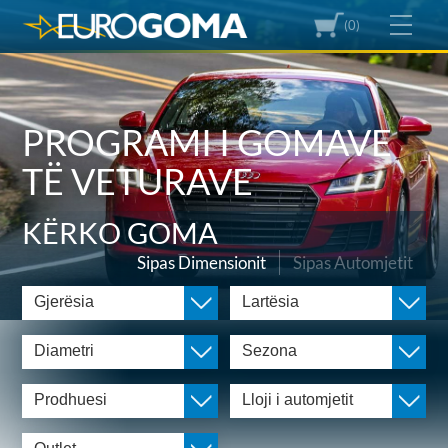
(0)
PROGRAMI I GOMAVE
TË VETURAVE
KËRKO GOMA
Sipas Dimensionit
Sipas Automjetit
Gjerësia
Lartësia
Diametri
Sezona
Prodhuesi
Lloji i automjetit