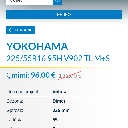
Outlet
KËRKO
MBRAPA
YOKOHAMA
225/55R16 95H V902 TL M+S
Çmimi:
96.00 €
192.00 €
Lloji i automjetit:
Vetura
Sezona:
Dimër
Gjerësia:
225 mm
Lartësia:
55