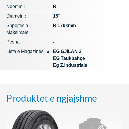
Ndërtimi:
R
Diametri :
15"
Shpejtësia
R 170km/h
Maksimale:
Pesha:
-
Lista e Magazinës:
▲
EG GJILAN 2
EG Taukbahçe
Eg Z.Industriale
Produktet e ngjajshme