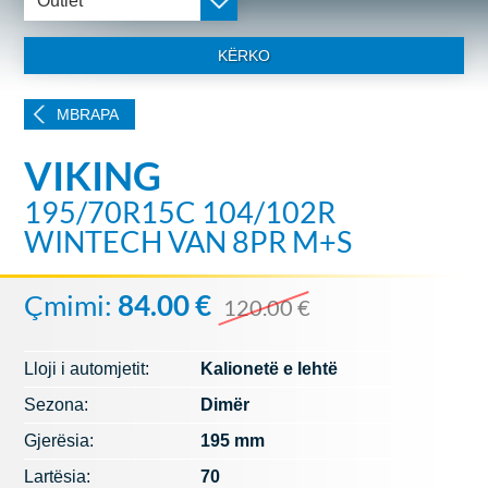
Outlet
KËRKO
MBRAPA
VIKING
195/70R15C 104/102R
WINTECH VAN 8PR M+S
Çmimi:
84.00 €
120.00 €
Lloji i automjetit:
Kalionetë e lehtë
Sezona:
Dimër
Gjerësia:
195 mm
Lartësia:
70