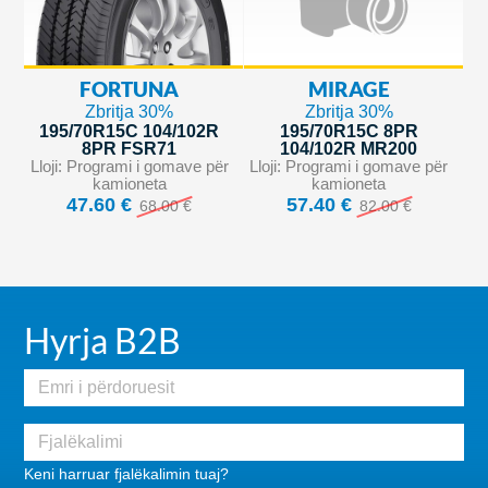
FORTUNA
MIRAGE
Zbritja 30%
Zbritja 30%
195/70R15C 104/102R
195/70R15C 8PR
8PR FSR71
104/102R MR200
Lloji: Programi i gomave për
Lloji: Programi i gomave për
kamioneta
kamioneta
47.60 €
57.40 €
68.00 €
82.00 €
Hyrja B2B
Keni harruar fjalëkalimin tuaj?