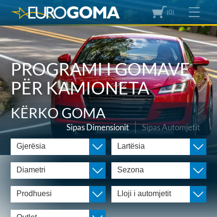
(0)
PROGRAMI I GOMAVE
PËR KAMIONETA
KËRKO GOMA
Sipas Dimensionit
Sipas Automjetit
Gjerësia
Lartësia
Diametri
Sezona
Prodhuesi
Lloji i automjetit