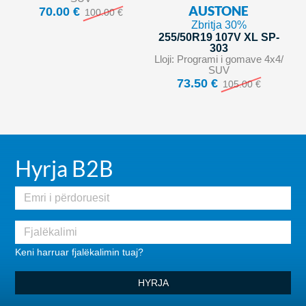
AUSTONE
70.00 €
100.00 €
Zbritja 30%
255/50R19 107V XL SP-
303
Lloji: Programi i gomave 4x4/
SUV
73.50 €
105.00 €
Hyrja B2B
Keni harruar fjalëkalimin tuaj?
HYRJA