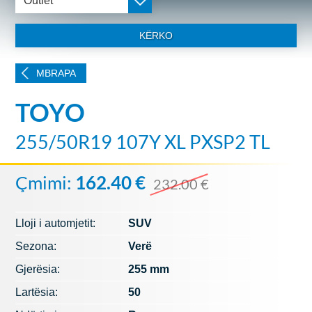
Outlet
KËRKO
MBRAPA
TOYO
255/50R19 107Y XL PXSP2 TL
Çmimi:
162.40 €
232.00 €
Lloji i automjetit:
SUV
Sezona:
Verë
Gjerësia:
255 mm
Lartësia:
50