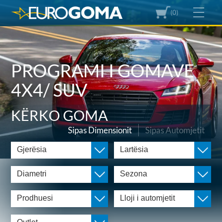
(0)
PROGRAMI I GOMAVE
4X4/ SUV
KËRKO GOMA
Sipas Dimensionit
Sipas Automjetit
Gjerësia
Lartësia
Diametri
Sezona
Prodhuesi
Lloji i automjetit