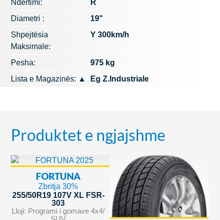
Ndërtimi:
R
Diametri :
19"
Shpejtësia
Y 300km/h
Maksimale:
Pesha:
975 kg
Lista e Magazinës:
▲
Eg Z.Industriale
Produktet e ngjajshme
FORTUNA
Zbritja 30%
255/50R19 107V XL FSR-
303
Lloji: Programi i gomave 4x4/
SUV