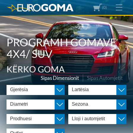
(0)
PROGRAMI I GOMAVE
4X4/ SUV
KËRKO GOMA
Sipas Dimensionit
Sipas Automjetit
Gjerësia
Lartësia
Diametri
Sezona
Prodhuesi
Lloji i automjetit