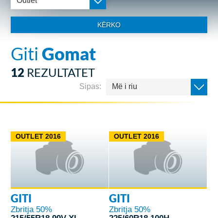
Outlet
KËRKO
Giti
Gomat
12
REZULTATET
Sipas:
Më i riu
OUTLET 2016
OUTLET 2016
GITI
GITI
Zbritja 50%
Zbritja 50%