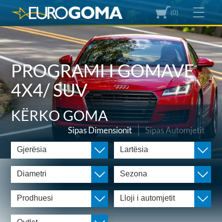
(0)
PROGRAMI I GOMAVE
4X4/ SUV
KËRKO GOMA
Sipas Dimensionit
Sipas Automjetit
Gjerësia
Lartësia
Diametri
Sezona
Prodhuesi
Lloji i automjetit