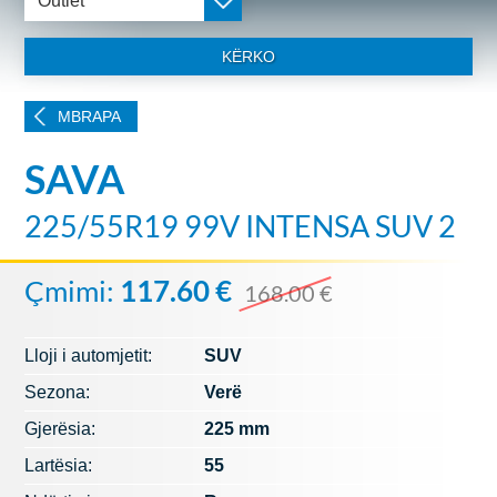
Outlet
KËRKO
MBRAPA
SAVA
225/55R19 99V INTENSA SUV 2
Çmimi:
117.60 €
168.00 €
Lloji i automjetit:
SUV
Sezona:
Verë
Gjerësia:
225 mm
Lartësia:
55