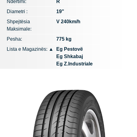
Ndërtimi:
R
Diametri :
19"
Shpejtësia
V 240km/h
Maksimale:
Pesha:
775 kg
Lista e Magazinës:
▲
Eg Pestovë
Eg Shkabaj
Eg Z.Industriale