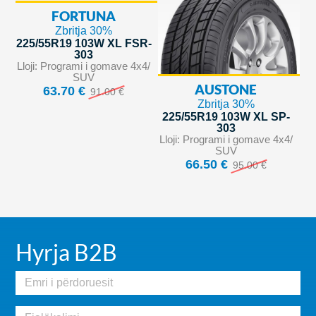
FORTUNA
Zbritja 30%
225/55R19 103W XL FSR-
303
Lloji: Programi i gomave 4x4/
SUV
AUSTONE
63.70 €
91.00 €
Zbritja 30%
225/55R19 103W XL SP-
303
Lloji: Programi i gomave 4x4/
SUV
66.50 €
95.00 €
Hyrja B2B