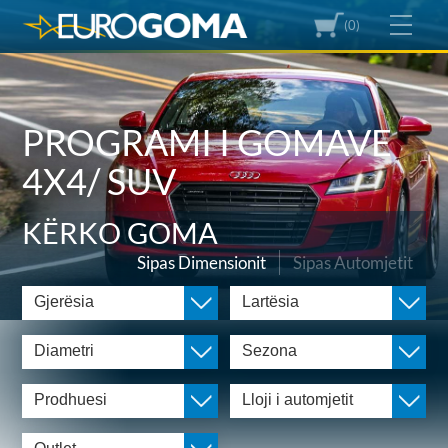
(0)
PROGRAMI I GOMAVE
4X4/ SUV
KËRKO GOMA
Sipas Dimensionit
Sipas Automjetit
Gjerësia
Lartësia
Diametri
Sezona
Prodhuesi
Lloji i automjetit