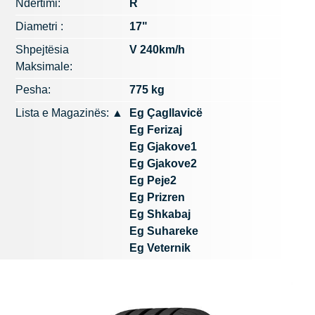
Ndërtimi:
R
Diametri :
17"
Shpejtësia
V 240km/h
Maksimale:
Pesha:
775 kg
Lista e Magazinës:
▲
Eg Çagllavicë
Eg Ferizaj
Eg Gjakove1
Eg Gjakove2
Eg Peje2
Eg Prizren
Eg Shkabaj
Eg Suhareke
Eg Veternik