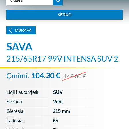
Outlet
KËRKO
MBRAPA
SAVA
215/65R17 99V INTENSA SUV 2
Çmimi:
104.30 €
149.00 €
Lloji i automjetit:
SUV
Sezona:
Verë
Gjerësia:
215 mm
Lartësia:
65