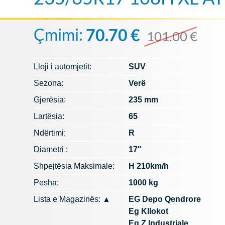
Çmimi:
70.70 €
101.00 €
Lloji i automjetit:
SUV
Sezona:
Verë
Gjerësia:
235 mm
Lartësia:
65
Ndërtimi:
R
Diametri :
17"
Shpejtësia Maksimale:
H 210km/h
Pesha:
1000 kg
Lista e Magazinës:
▲
EG Depo Qendrore
Eg Kllokot
Eg Z.Industriale