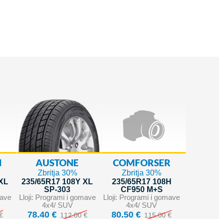
N
AUSTONE
COMFORSER
Zbritja 30%
Zbritja 30%
 XL
235/65R17 108Y XL
235/65R17 108H
SP-303
CF950 M+S
mave
Lloji: Programi i gomave
Lloji: Programi i gomave
4x4/ SUV
4x4/ SUV
78.40 €
80.50 €
€
112.00 €
115.00 €