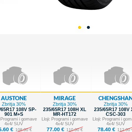
AUSTONE
MIRAGE
CHENGSHA
Zbritja 30%
Zbritja 30%
Zbritja 30%
/65R17 108V SP-
235/65R17 108H XL
235/65R17 108V
901 M+S
MR-HT172
CSC-303
i: Programi i gomave
Lloji: Programi i gomave
Lloji: Programi i go
4x4/ SUV
4x4/ SUV
4x4/ SUV
5.60 €
77.00 €
78.40 €
108.00 €
110.00 €
112.00 