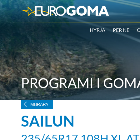
HYRJA
PËR NE
O
PROGRAMI I GOMA
MBRAPA
SAILUN
235/65R17 108H XL A