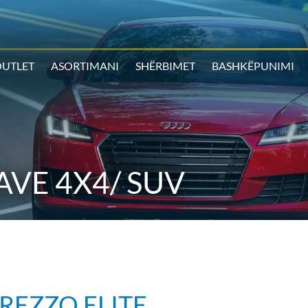
UTLET
ASORTIMANI
SHËRBIMET
BASHKËPUNIMI
VE 4X4/ SUV
TREZZO ELITE