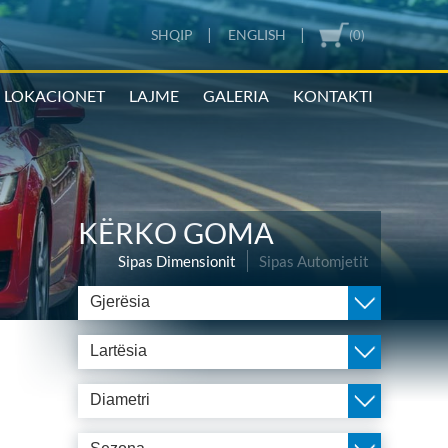
|
|
SHQIP
ENGLISH
(0)
LOKACIONET
LAJME
GALERIA
KONTAKTI
KËRKO GOMA
Sipas Dimensionit
Sipas Automjetit
Gjerësia
Lartësia
Diametri