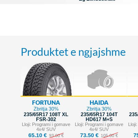
Produktet e ngjajshme
FORTUNA
HAIDA
Zbritja 30%
Zbritja 30%
235/65R17 108T XL
235/65R17 104T
235
FSR-302
HD617 M+S
Lloji: Programi i gomave
Lloji: Programi i gomave
Lloj
4x4/ SUV
4x4/ SUV
65.10 €
73.50 €
7
93.00 €
105.00 €