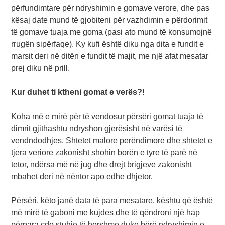
përfundimtare për ndryshimin e gomave verore, dhe pas
kësaj date mund të gjobiteni për vazhdimin e përdorimit
të gomave tuaja me goma (pasi ato mund të konsumojnë
rrugën sipërfaqe). Ky kufi është diku nga dita e fundit e
marsit deri në ditën e fundit të majit, me një afat mesatar
prej diku në prill.
Kur duhet ti ktheni gomat e verës?!
Koha më e mirë për të vendosur përsëri gomat tuaja të
dimrit gjithashtu ndryshon gjerësisht në varësi të
vendndodhjes. Shtetet malore perëndimore dhe shtetet e
tjera veriore zakonisht shohin borën e tyre të parë në
tetor, ndërsa më në jug dhe drejt brigjeve zakonisht
mbahet deri në nëntor apo edhe dhjetor.
Përsëri, këto janë data të para mesatare, kështu që është
më mirë të gaboni me kujdes dhe të qëndroni një hap
përpara çdo stuhie të hershme duke bërë ndryshimin e