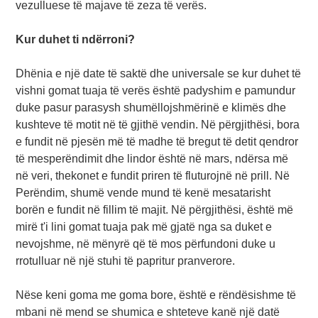
vezulluese të majave të zeza të verës.
Kur duhet ti ndërroni?
Dhënia e një date të saktë dhe universale se kur duhet të
vishni gomat tuaja të verës është padyshim e pamundur
duke pasur parasysh shumëllojshmërinë e klimës dhe
kushteve të motit në të gjithë vendin. Në përgjithësi, bora
e fundit në pjesën më të madhe të bregut të detit qendror
të mesperëndimit dhe lindor është në mars, ndërsa më
në veri, thekonet e fundit priren të fluturojnë në prill. Në
Perëndim, shumë vende mund të kenë mesatarisht
borën e fundit në fillim të majit. Në përgjithësi, është më
mirë t'i lini gomat tuaja pak më gjatë nga sa duket e
nevojshme, në mënyrë që të mos përfundoni duke u
rrotulluar në një stuhi të papritur pranverore.
Nëse keni goma me goma bore, është e rëndësishme të
mbani në mend se shumica e shteteve kanë një datë