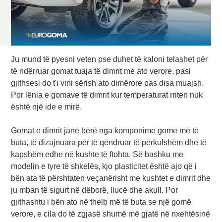
Ju mund të pyesni veten pse duhet të kaloni telashet për
të ndërruar gomat tuaja të dimrit me ato verore, pasi
gjithsesi do t'i vini sërish ato dimërore pas disa muajsh.
Por lënia e gomave të dimrit kur temperaturat rriten nuk
është një ide e mirë.
Gomat e dimrit janë bërë nga komponime gome më të
buta, të dizajnuara për të qëndruar të përkulshëm dhe të
kapshëm edhe në kushte të ftohta. Së bashku me
modelin e tyre të shkelës, kjo plasticitet është ajo që i
bën ata të përshtaten veçanërisht me kushtet e dimrit dhe
ju mban të sigurt në dëborë, llucë dhe akull. Por
gjithashtu i bën ato në thelb më të buta se një gomë
verore, e cila do të zgjasë shumë më gjatë në nxehtësinë