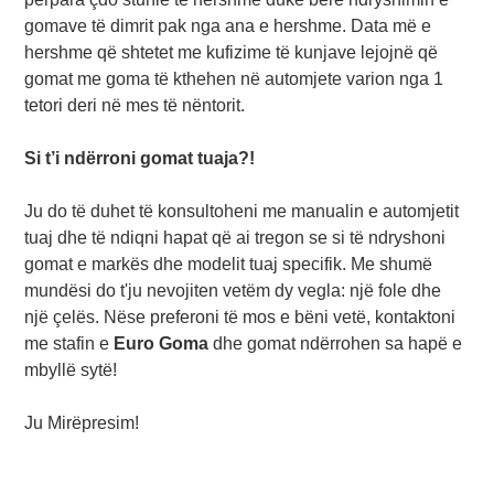
gomave të dimrit pak nga ana e hershme. Data më e
hershme që shtetet me kufizime të kunjave lejojnë që
gomat me goma të kthehen në automjete varion nga 1
tetori deri në mes të nëntorit.
Si t’i ndërroni gomat tuaja?!
Ju do të duhet të konsultoheni me manualin e automjetit
tuaj dhe të ndiqni hapat që ai tregon se si të ndryshoni
gomat e markës dhe modelit tuaj specifik. Me shumë
mundësi do t'ju nevojiten vetëm dy vegla: një fole dhe
një çelës. Nëse preferoni të mos e bëni vetë, kontaktoni
me stafin e
Euro Goma
dhe gomat ndërrohen sa hapë e
mbyllë sytë!
Ju Mirëpresim!