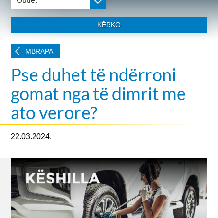
Outlet
KËRKO
MBRAPA
Pse duhet të ndërroni
gomat nga të dimrit me
ato verore?
22.03.2024.