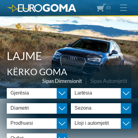
(0)
LAJME
KËRKO GOMA
Sipas Dimensionit
Sipas Automjetit
Gjerësia
Lartësia
Diametri
Sezona
Prodhuesi
Lloji i automjetit