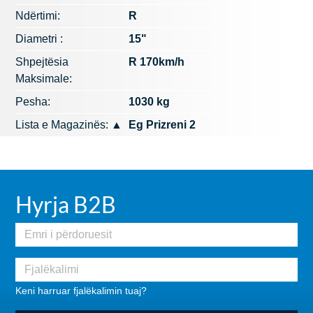
Ndërtimi:
R
Diametri :
15"
Shpejtësia
R 170km/h
Maksimale:
Pesha:
1030 kg
Lista e Magazinës:
▲
Eg Prizreni 2
Hyrja B2B
Keni harruar fjalëkalimin tuaj?