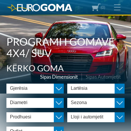
(0)
PROGRAMI I GOMAVE
4X4/ SUV
KËRKO GOMA
Sipas Dimensionit
Sipas Automjetit
Gjerësia
Lartësia
Diametri
Sezona
Prodhuesi
Lloji i automjetit