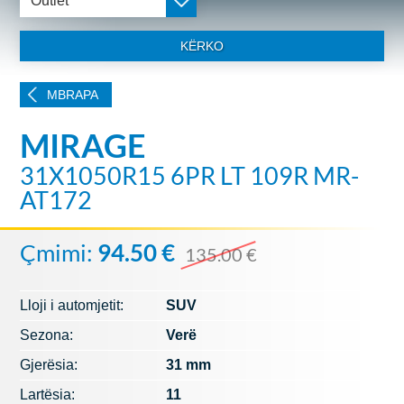
Outlet
KËRKO
MBRAPA
MIRAGE
31X1050R15 6PR LT 109R MR-
AT172
Çmimi:
94.50 €
135.00 €
Lloji i automjetit:
SUV
Sezona:
Verë
Gjerësia:
31 mm
Lartësia:
11