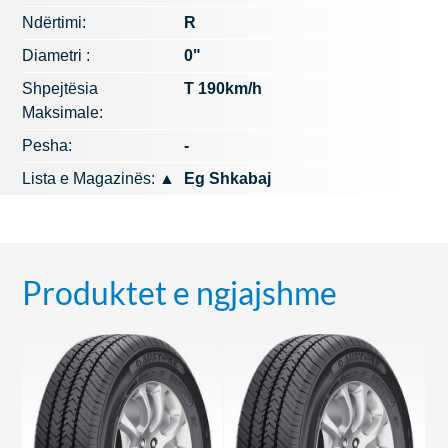
Ndërtimi:
R
Diametri :
0"
Shpejtësia
T 190km/h
Maksimale:
Pesha:
-
Lista e Magazinës:
▲
Eg Shkabaj
Produktet e ngjajshme