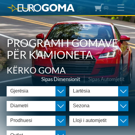
(0)
PROGRAMI I GOMAVE
PËR KAMIONETA
KËRKO GOMA
Sipas Dimensionit
Sipas Automjetit
Gjerësia
Lartësia
Diametri
Sezona
Prodhuesi
Lloji i automjetit