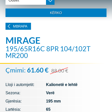
Outlet
KËRKO
MBRAPA
MIRAGE
195/65R16C 8PR 104/102T
MR200
Çmimi:
61.60 €
88.00 €
Lloji i automjetit:
Kalionetë e lehtë
Sezona:
Verë
Gjerësia:
195 mm
Lartësia:
65