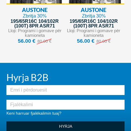
AUSTONE
AUSTONE
Zbritja 30%
Zbritja 30%
195/65R16C 104/102R
195/65R16C 104/102R
(100T) 8PR ASR71
(100T) 8PR ASR71
Lloji: Programi i gomave për
Lloji: Programi i gomave për
kamioneta
kamioneta
56.00 €
56.00 €
80.00 €
80.00 €
Hyrja B2B
Keni harruar fjalëkalimin tuaj?
HYRJA