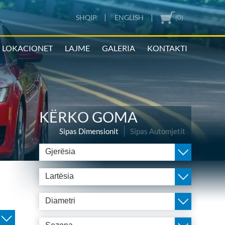
|
|
SHQIP
ENGLISH
(0)
LOKACIONET
LAJME
GALERIA
KONTAKTI
KËRKO GOMA
Sipas Dimensionit
Sipas Automjetit
Gjerësia
Lartësia
Diametri