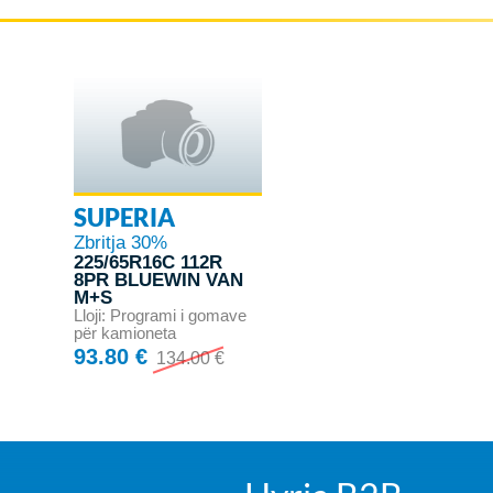
SUPERIA
Zbritja 30%
225/65R16C 112R
8PR BLUEWIN VAN
M+S
Lloji: Programi i gomave
për kamioneta
93.80 €
134.00 €