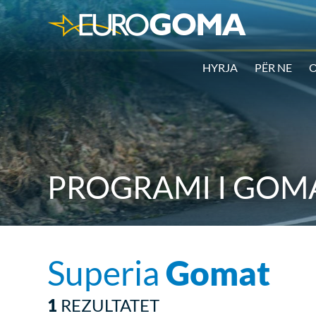
HYRJA
PËR NE
O
PROGRAMI I GOM
Superia
Gomat
1
REZULTATET