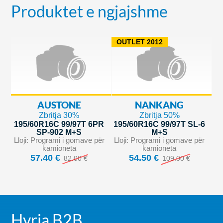
Produktet e ngjajshme
OUTLET 2012
AUSTONE
NANKANG
Zbritja 30%
Zbritja 50%
195/60R16C 99/97T 6PR
195/60R16C 99/97T SL-6
SP-902 M+S
M+S
Lloji: Programi i gomave për
Lloji: Programi i gomave për
kamioneta
kamioneta
57.40 €
54.50 €
82.00 €
109.00 €
Hyrja B2B