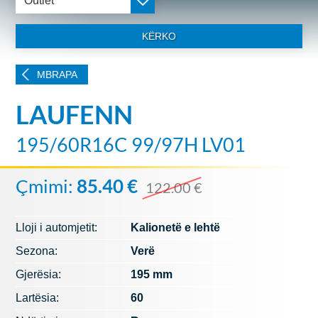
Outlet
KËRKO
MBRAPA
LAUFENN
195/60R16C 99/97H LV01
Çmimi:
85.40 €
122.00 €
Lloji i automjetit:
Kalionetë e lehtë
Sezona:
Verë
Gjerësia:
195 mm
Lartësia:
60