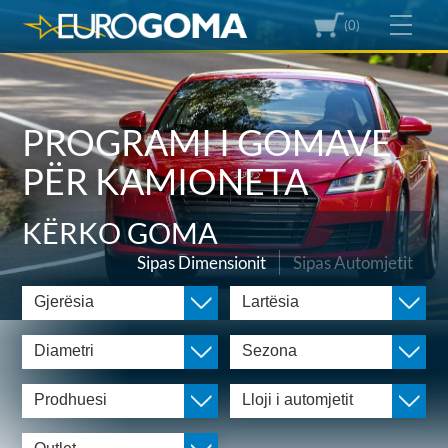
(0)
PROGRAMI I GOMAVE
PËR KAMIONETA
KËRKO GOMA
Sipas Dimensionit
Sipas Automjetit
Gjerësia
Lartësia
Diametri
Sezona
Prodhuesi
Lloji i automjetit