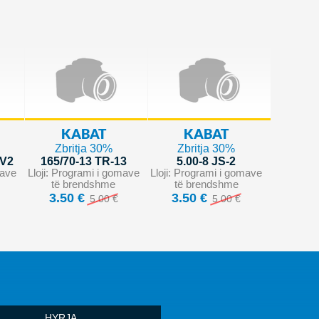
KABAT
KABAT
Zbritja 30%
Zbritja 30%
 V2
165/70-13 TR-13
5.00-8 JS-2
mave
Lloji: Programi i gomave
Lloji: Programi i gomave
të brendshme
të brendshme
3.50 €
3.50 €
5.00 €
5.00 €
HYRJA