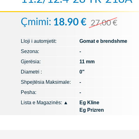
Çmimi:
18.90 €
27.00 €
Lloji i automjetit:
Gomat e brendshme
Sezona:
-
Gjerësia:
11 mm
Diametri :
0"
Shpejtësia Maksimale:
-
Pesha:
-
Lista e Magazinës:
▲
Eg Kline
Eg Prizren