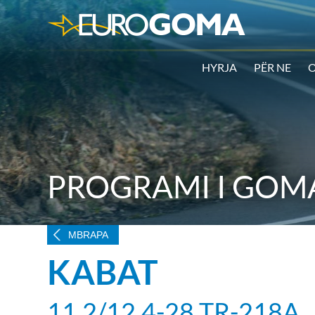
HYRJA
PËR NE
O
PROGRAMI I GOM
MBRAPA
KABAT
11.2/12.4-28 TR-218A