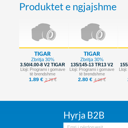
Produktet e ngjajshme
TIGAR
TIGAR
Zbritja 30%
Zbritja 30%
3.50/4.00-8 V2 TIGAR
135/145-13 TR13 V2
155
Lloji: Programi i gomave
Lloji: Programi i gomave
Lloj
të brendshme
të brendshme
1.89 €
2.80 €
2.70 €
4.00 €
Hyrja B2B