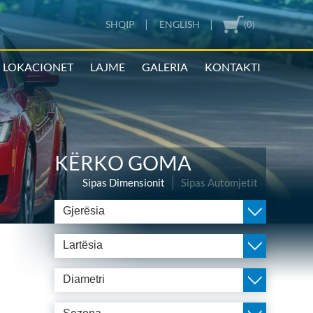
|
|
SHQIP
ENGLISH
(0)
LOKACIONET
LAJME
GALERIA
KONTAKTI
KËRKO GOMA
Sipas Dimensionit
Sipas Automjetit
Gjerësia
Lartësia
Diametri