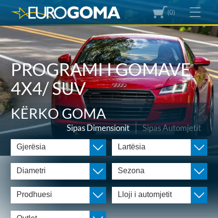
(0)
PROGRAMI I GOMAVE
4X4/ SUV
KËRKO GOMA
Sipas Dimensionit
Sipas Automjetit
Gjerësia
Lartësia
Diametri
Sezona
Prodhuesi
Lloji i automjetit