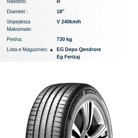
Ndërtimi:
R
Diametri :
18"
Shpejtësia
V 240km/h
Maksimale:
Pesha:
730 kg
Lista e Magazinës:
▲
EG Depo Qendrore
Eg Ferizaj