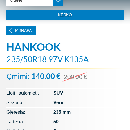
Outlet
KËRKO
MBRAPA
HANKOOK
235/50R18 97V K135A
Çmimi:
140.00 €
200.00 €
Lloji i automjetit:
SUV
Sezona:
Verë
Gjerësia:
235 mm
Lartësia:
50