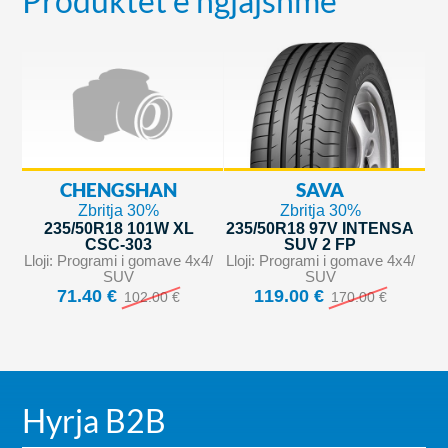
Produktet e ngjajshme
CHENGSHAN
SAVA
Zbritja 30%
Zbritja 30%
235/50R18 101W XL
235/50R18 97V INTENSA
CSC-303
SUV 2 FP
Lloji: Programi i gomave 4x4/
Lloji: Programi i gomave 4x4/
SUV
SUV
71.40 €
119.00 €
102.00 €
170.00 €
Hyrja B2B