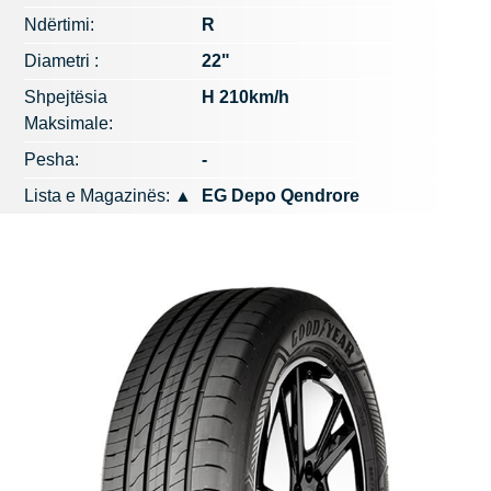
Ndërtimi:
R
Diametri :
22"
Shpejtësia
H 210km/h
Maksimale:
Pesha:
-
Lista e Magazinës:
▲
EG Depo Qendrore