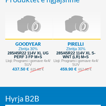
GOODYEAR
PIRELLI
Zbritja 30%
Zbritja 30%
285/45R22 114V XL UG
285/45R22 114V XL S-
PERF 3 FP M+S
WNT (LR) M+S
Lloji: Programi i gomave 4x4/
Lloji: Programi i gomave 4x4/
SUV
SUV
437.50 €
459.90 €
625.00 €
657.00 €
Hyrja B2B