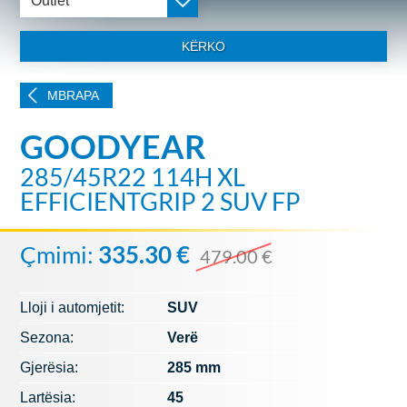
Outlet
KËRKO
MBRAPA
GOODYEAR
285/45R22 114H XL
EFFICIENTGRIP 2 SUV FP
Çmimi:
335.30 €
479.00 €
Lloji i automjetit:
SUV
Sezona:
Verë
Gjerësia:
285 mm
Lartësia:
45