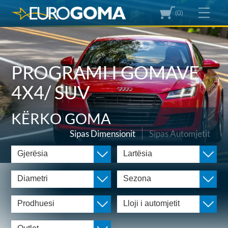
(0)
PROGRAMI I GOMAVE
4X4/ SUV
KËRKO GOMA
Sipas Dimensionit
Sipas Automjetit
Gjerësia
Lartësia
Diametri
Sezona
Prodhuesi
Lloji i automjetit