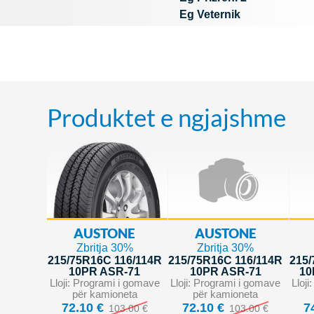
Eg Veternik
Produktet e ngjajshme
AUSTONE
AUSTONE
Zbritja 30%
Zbritja 30%
215/75R16C 116/114R
215/75R16C 116/114R
215/
10PR ASR-71
10PR ASR-71
10
Lloji: Programi i gomave
Lloji: Programi i gomave
Lloj
për kamioneta
për kamioneta
72.10 €
72.10 €
7
103.00 €
103.00 €