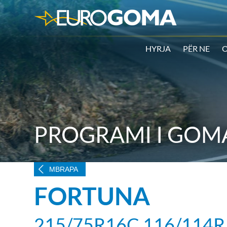
HYRJA
PËR NE
O
PROGRAMI I GOM
MBRAPA
FORTUNA
215/75R16C 116/114R