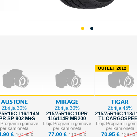
OUTLET 2012
AUSTONE
MIRAGE
TIGAR
Zbritja 30%
Zbritja 30%
Zbritja 45%
75R16C 116/114N
215/75R16C 10PR
215/75R16C 113/1
PR SP-902 M+S
116/114R MR200
TL CARGOSPE
i: Programi i gomave
Lloji: Programi i gomave
Lloji: Programi i go
për kamioneta
për kamioneta
për kamioneta
4.90 €
77.00 €
70.95 €
107.00 €
110.00 €
129.00 