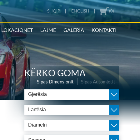
|
|
SHQIP
ENGLISH
(0)
LOKACIONET
LAJME
GALERIA
KONTAKTI
KËRKO GOMA
Sipas Dimensionit
Sipas Automjetit
Gjerësia
Lartësia
Diametri