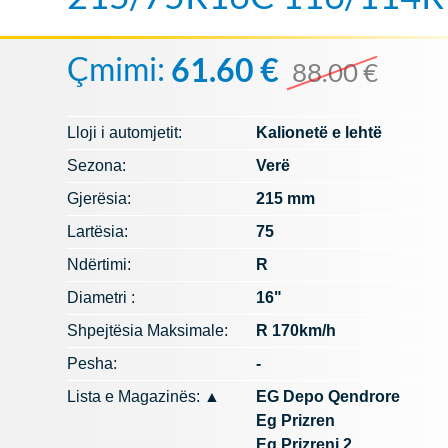
Çmimi:
61.60 €
88.00 €
Lloji i automjetit:
Kalionetë e lehtë
Sezona:
Verë
Gjerësia:
215 mm
Lartësia:
75
Ndërtimi:
R
Diametri :
16"
Shpejtësia Maksimale:
R 170km/h
Pesha:
-
Lista e Magazinës:
▲
EG Depo Qendrore
Eg Prizren
Eg Prizreni 2