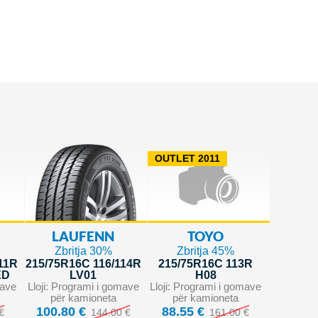
OUTLET 2011
LAUFENN
TOYO
Zbritja 30%
Zbritja 45%
11R
215/75R16C 116/114R
215/75R16C 113R
ED
LV01
H08
mave
Lloji: Programi i gomave
Lloji: Programi i gomave
për kamioneta
për kamioneta
100.80 €
88.55 €
€
144.00 €
161.00 €