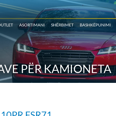
UTLET
ASORTIMANI
SHËRBIMET
BASHKËPUNIMI
AVE PËR KAMIONETA
 10PR FSR71