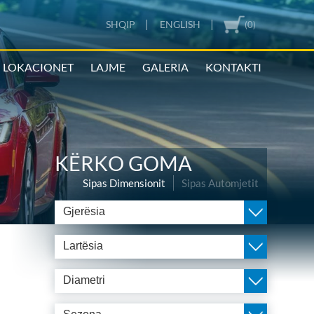
|
|
SHQIP
ENGLISH
(0)
LOKACIONET
LAJME
GALERIA
KONTAKTI
KËRKO GOMA
Sipas Dimensionit
Sipas Automjetit
Gjerësia
Lartësia
Diametri