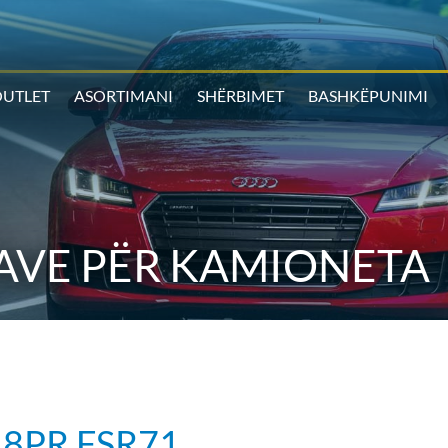
UTLET
ASORTIMANI
SHËRBIMET
BASHKËPUNIMI
AVE PËR KAMIONETA
 8PR FSR71