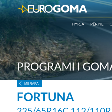
HYRJA
PËR NE
O
PROGRAMI I GOM
MBRAPA
FORTUNA
225/65R16C 112/110R