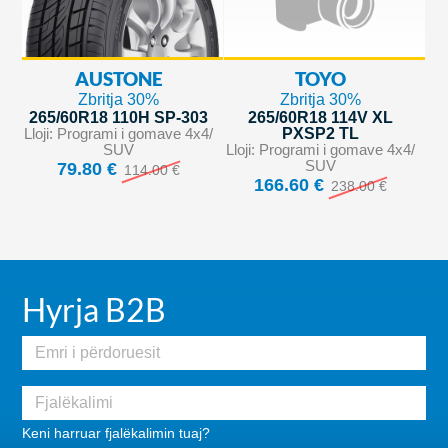
AUSTONE
TOYO
Zbritja 30%
Zbritja 30%
265/60R18 110H SP-303
265/60R18 114V XL
Lloji: Programi i gomave 4x4/
PXSP2 TL
SUV
Lloji: Programi i gomave 4x4/
SUV
79.80 €
114.00 €
166.60 €
238.00 €
Hyrja B2B
Keni harruar fjalëkalimin tuaj?