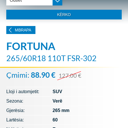
Outlet
KËRKO
MBRAPA
FORTUNA
265/60R18 110T FSR-302
Çmimi:
88.90 €
127.00 €
Lloji i automjetit:
SUV
Sezona:
Verë
Gjerësia:
265 mm
Lartësia:
60