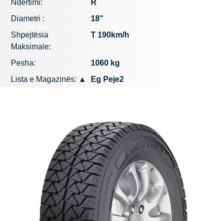
Ndërtimi:
R
Diametri :
18"
Shpejtësia
T 190km/h
Maksimale:
Pesha:
1060 kg
Lista e Magazinës:
▲
Eg Peje2