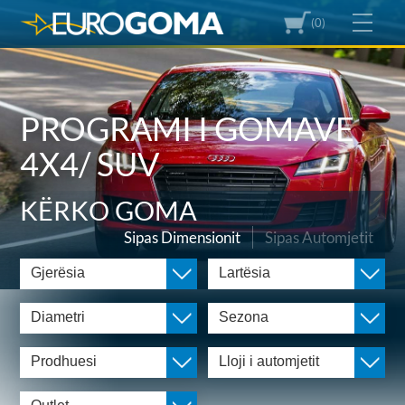
(0)
PROGRAMI I GOMAVE
4X4/ SUV
KËRKO GOMA
Sipas Dimensionit
Sipas Automjetit
Gjerësia
Lartësia
Diametri
Sezona
Prodhuesi
Lloji i automjetit