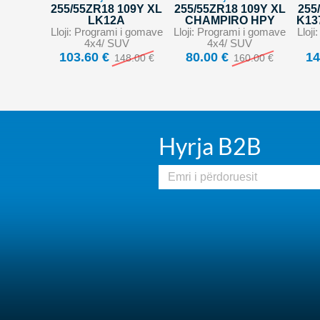
255/55ZR18 109Y XL
255/55ZR18 109Y XL
255
LK12A
CHAMPIRO HPY
K13
Lloji: Programi i gomave
Lloji: Programi i gomave
Lloj
4x4/ SUV
4x4/ SUV
103.60 €
80.00 €
14
148.00 €
160.00 €
Hyrja B2B