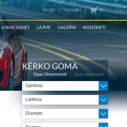
|
|
SHQIP
ENGLISH
(0)
LOKACIONET
LAJME
GALERIA
KONTAKTI
KËRKO GOMA
Sipas Dimensionit
Sipas Automjetit
Gjerësia
Lartësia
Diametri