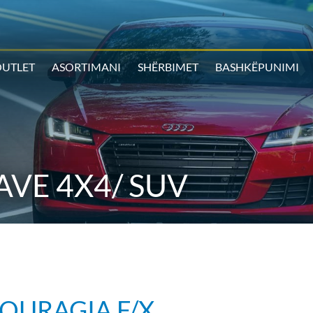
UTLET
ASORTIMANI
SHËRBIMET
BASHKËPUNIMI
VE 4X4/ SUV
COURAGIA F/X