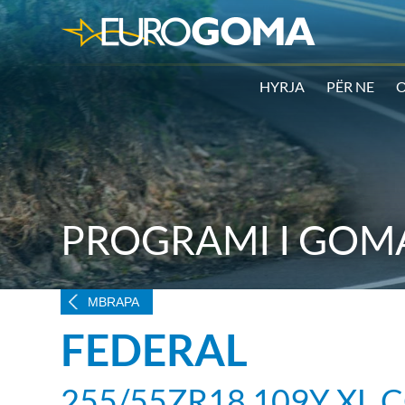
HYRJA
PËR NE
O
PROGRAMI I GOMA
MBRAPA
FEDERAL
255/55ZR18 109Y XL 