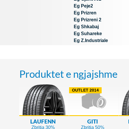
Eg Peje2
Eg Prizren
Eg Prizreni 2
Eg Shkabaj
Eg Suhareke
Eg Z.Industriale
Produktet e ngjajshme
OUTLET 2014
LAUFENN
GITI
Zbritja 30%
Zbritja 50%