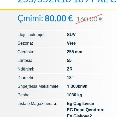
Çmimi:
80.00 €
160.00 €
Lloji i automjetit:
SUV
Sezona:
Verë
Gjerësia:
255 mm
Lartësia:
55
Ndërtimi:
ZR
Diametri :
18"
Shpejtësia Maksimale:
Y 300km/h
Pesha:
1030 kg
Lista e Magazinës:
▲
Eg Çagllavicë
EG Depo Qendrore
Eg Gjakove2