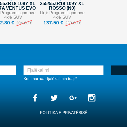
/55ZR18 109Y XL
255/55ZR18 109Y XL
7A VENTUS EVO
ROSSO (N0)
i: Programi i gomave
Lloji: Programi i gomave
4x4/ SUV
4x4/ SUV
2.80 €
137.50 €
204.00 €
250.00 €
Keni harruar fjalëkalimin tuaj?
POLITIKA E PRIVATËSISË