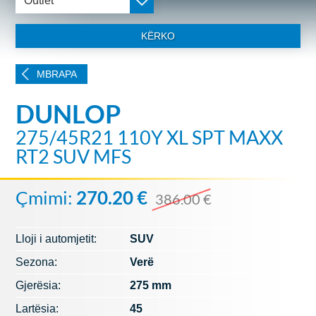
Outlet
KËRKO
MBRAPA
DUNLOP
275/45R21 110Y XL SPT MAXX
RT2 SUV MFS
Çmimi:
270.20 €
386.00 €
Lloji i automjetit:
SUV
Sezona:
Verë
Gjerësia:
275 mm
Lartësia:
45