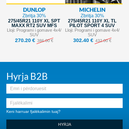
DUNLOP
MICHELIN
Zbritja 30%
Zbritja 30%
275/45R21 110Y XL SPT
275/45R21 110Y XL TL
MAXX RT2 SUV MFS
PILOT SPORT 4 SUV
Lloji: Programi i gomave 4x4/
Lloji: Programi i gomave 4x4/
SUV
SUV
270.20 €
302.40 €
386.00 €
432.00 €
Hyrja B2B
Keni harruar fjalëkalimin tuaj?
HYRJA