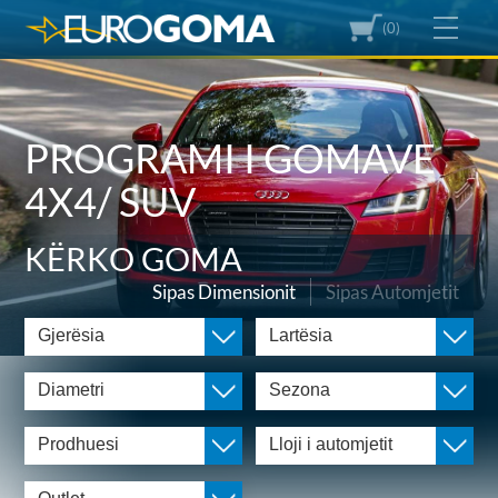
(0)
PROGRAMI I GOMAVE
4X4/ SUV
KËRKO GOMA
Sipas Dimensionit
Sipas Automjetit
Gjerësia
Lartësia
Diametri
Sezona
Prodhuesi
Lloji i automjetit