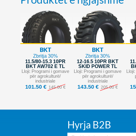
BKT
BKT
Zbritja 30%
Zbritja 30%
11.5/80-15.3 10PR
12-16.5 10PR BKT
11
BKT AW702 E TL
SKID POWER TL
B
Lloji: Programi i gomave
Lloji: Programi i gomave
Lloj
për agrokulturë/
për agrokulturë/
industriale
industriale
101.50 €
143.50 €
15
145.00 €
205.00 €
Hyrja B2B