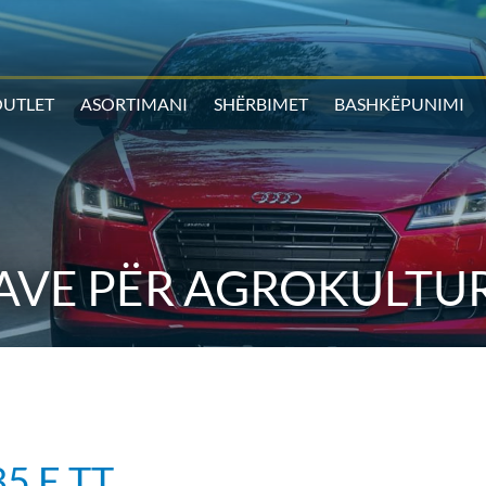
UTLET
ASORTIMANI
SHËRBIMET
BASHKËPUNIMI
AVE PËR AGROKULTUR
5 E TT