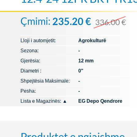
Çmimi:
235.20 €
336.00 €
Lloji i automjetit:
Agrokulturë
Sezona:
-
Gjerësia:
12 mm
Diametri :
0"
Shpejtësia Maksimale:
-
Pesha:
-
Lista e Magazinës:
▲
EG Depo Qendrore
Produktet e ngjajshme