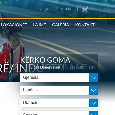
|
|
SHQIP
ENGLISH
(0)
LOKACIONET
LAJME
GALERIA
KONTAKTI
KËRKO GOMA
Ë/ INDUSTRIALE
Sipas Dimensionit
Sipas Automjetit
Gjerësia
Lartësia
Diametri