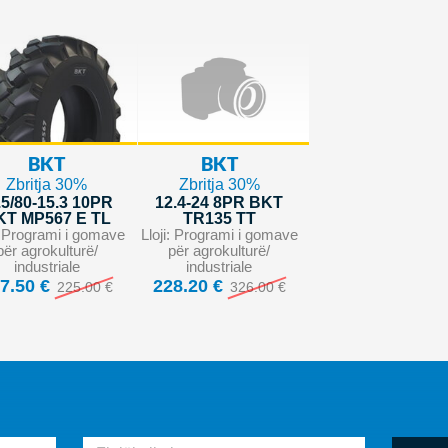
BKT
BKT
Zbritja 30%
Zbritja 30%
.5/80-15.3 10PR
12.4-24 8PR BKT
KT MP567 E TL
TR135 TT
i: Programi i gomave
Lloji: Programi i gomave
për agrokulturë/
për agrokulturë/
industriale
industriale
7.50 €
228.20 €
225.00 €
326.00 €