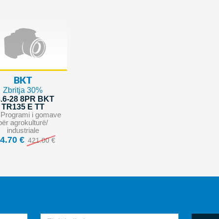
BKT
Zbritja 30%
.6-28 8PR BKT
TR135 E TT
i: Programi i gomave
për agrokulturë/
industriale
4.70 €
421.00 €