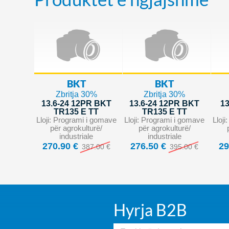
BKT
BKT
Zbritja 30%
Zbritja 30%
13.6-24 12PR BKT
13.6-24 12PR BKT
13
TR135 E TT
TR135 E TT
Lloji: Programi i gomave
Lloji: Programi i gomave
Lloj
për agrokulturë/
për agrokulturë/
industriale
industriale
270.90 €
276.50 €
29
387.00 €
395.00 €
Hyrja B2B