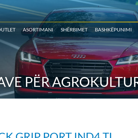
UTLET
ASORTIMANI
SHËRBIMET
BASHKËPUNIMI
AVE PËR AGROKULTUR
CK GRIP PORT IND4 TL