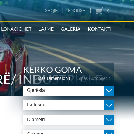
|
|
SHQIP
ENGLISH
(0)
LOKACIONET
LAJME
GALERIA
KONTAKTI
KËRKO GOMA
Ë/ INDUSTRIALE
Sipas Dimensionit
Sipas Automjetit
Gjerësia
Lartësia
Diametri