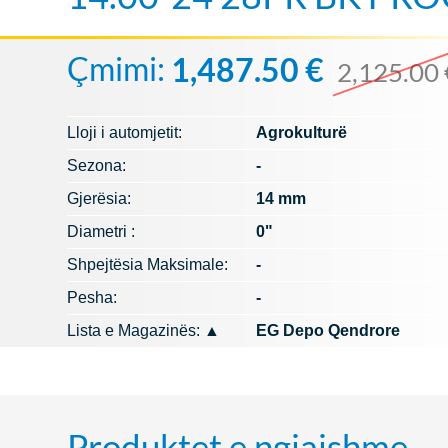
Çmimi:
1,487.50 €
2,125.00 
Lloji i automjetit:
Agrokulturë
Sezona:
-
Gjerësia:
14 mm
Diametri :
0"
Shpejtësia Maksimale:
-
Pesha:
-
Lista e Magazinës:
▲
EG Depo Qendrore
Produktet e ngjajshme