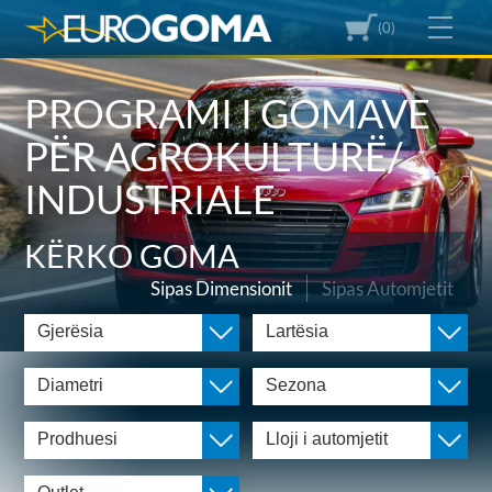
(0)
PROGRAMI I GOMAVE
PËR AGROKULTURË/
INDUSTRIALE
KËRKO GOMA
Sipas Dimensionit
Sipas Automjetit
Gjerësia
Lartësia
Diametri
Sezona
Prodhuesi
Lloji i automjetit