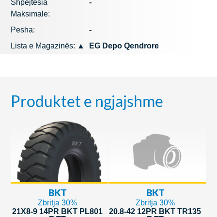
Shpejtësia
-
Maksimale:
Pesha:
-
Lista e Magazinës:
▲
EG Depo Qendrore
Produktet e ngjajshme
BKT
BKT
Zbritja 30%
Zbritja 30%
21X8-9 14PR BKT PL801
20.8-42 12PR BKT TR135