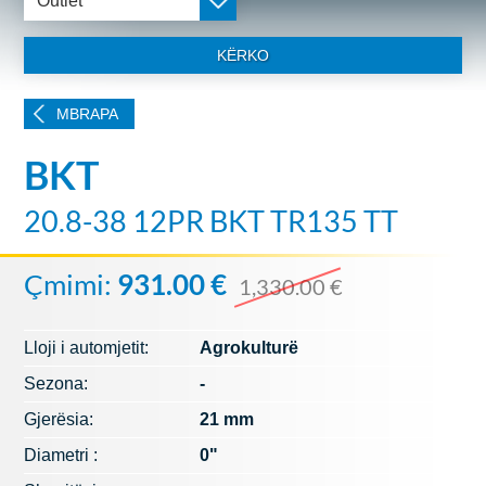
Outlet
KËRKO
MBRAPA
BKT
20.8-38 12PR BKT TR135 TT
Çmimi:
931.00 €
1,330.00 €
Lloji i automjetit:
Agrokulturë
Sezona:
-
Gjerësia:
21 mm
Diametri :
0"