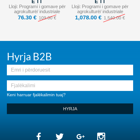
E TT
E TT
Lloji: Programi i gomave për
Lloji: Programi i gomave për
agrokulturë/ industriale
agrokulturë/ industriale
76.30 €
1,078.00 €
109.00 €
1,540.00 €
Hyrja B2B
Keni harruar fjalëkalimin tuaj?
HYRJA