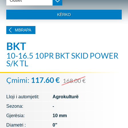
Outlet
KËRKO
MBRAPA
BKT
10-16.5 10PR BKT SKID POWER
S/K TL
Çmimi:
117.60 €
168.00 €
Lloji i automjetit:
Agrokulturë
Sezona:
-
Gjerësia:
10 mm
Diametri :
0"