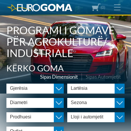
(0)
PROGRAMI I GOMAVE
PËR AGROKULTURË/
INDUSTRIALE
KËRKO GOMA
Sipas Dimensionit
Sipas Automjetit
Gjerësia
Lartësia
Diametri
Sezona
Prodhuesi
Lloji i automjetit