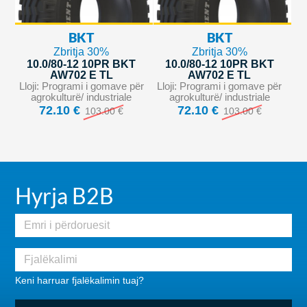
BKT
BKT
Zbritja 30%
Zbritja 30%
10.0/80-12 10PR BKT
10.0/80-12 10PR BKT
AW702 E TL
AW702 E TL
Lloji: Programi i gomave për
Lloji: Programi i gomave për
agrokulturë/ industriale
agrokulturë/ industriale
72.10 €
72.10 €
103.00 €
103.00 €
Hyrja B2B
Keni harruar fjalëkalimin tuaj?