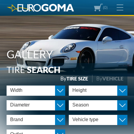
(0)
GALLERY
TIRE
SEARCH
By
TIRE SIZE
By
VEHICLE
Width
Height
Diameter
Season
Brand
Vehicle type