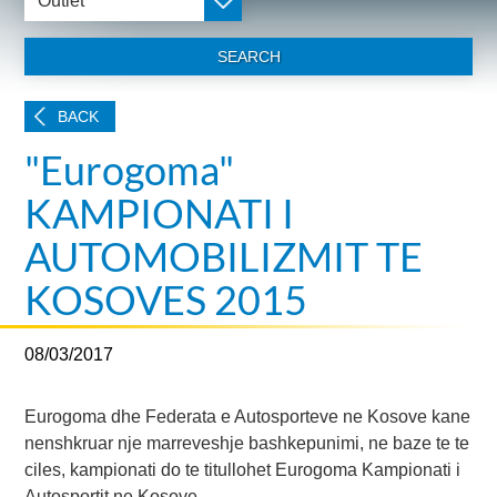
Outlet
SEARCH
BACK
"Eurogoma"
KAMPIONATI I
AUTOMOBILIZMIT TE
KOSOVES 2015
08/03/2017
Eurogoma dhe Federata e Autosporteve ne Kosove kane
nenshkruar nje marreveshje bashkepunimi, ne baze te te
ciles, kampionati do te titullohet Eurogoma Kampionati i
Autosportit ne Kosove.